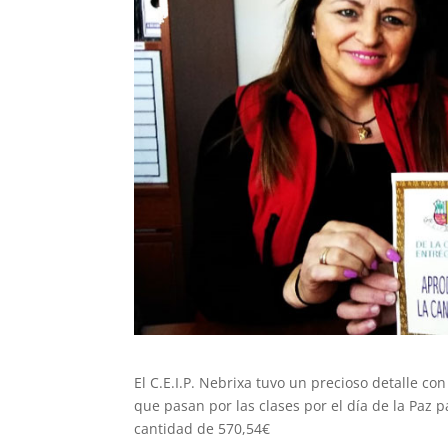
El C.E.I.P. Nebrixa tuvo un precioso detalle c
que pasan por las clases por el día de la Paz
cantidad de 570,54€