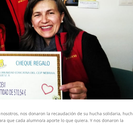
on nosotros, nos donaron la recaudación de su hucha solidaria, huc
 para que cada alumno/a aporte lo que quiera. Y nos donaron la